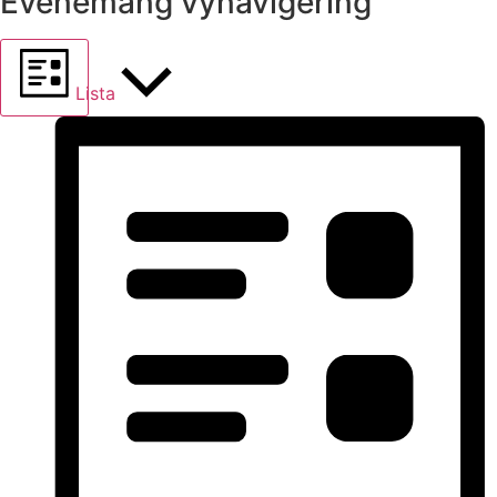
Evenemang vynavigering
Lista