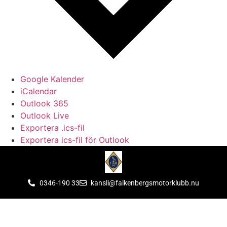
Google Kalender
iCalendar
Outlook 365
Outlook Live
Exportera .ics-fil
Exportera ics-fil för Outlook
0346-190 33
kansli@falkenbergsmotorklubb.nu