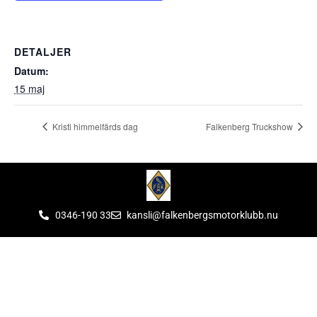
DETALJER
Datum:
15 maj
Kristi himmelfärds dag
Falkenberg Truckshow
0346-190 33
kansli@falkenbergsmotorklubb.nu