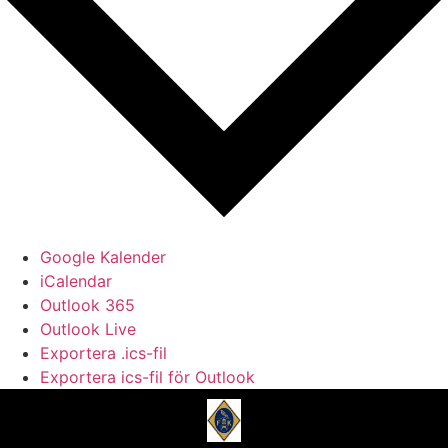
Google Kalender
iCalendar
Outlook 365
Outlook Live
Exportera .ics-fil
Exportera ics-fil för Outlook