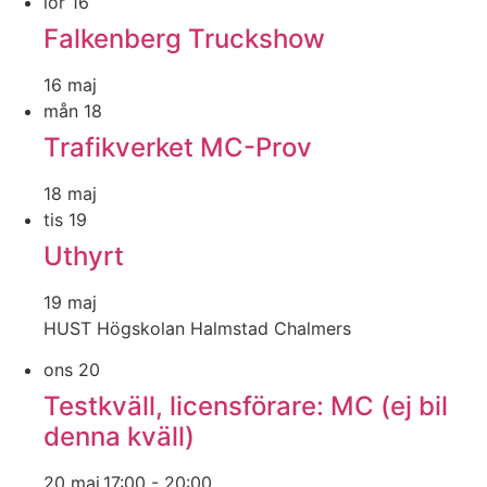
lör
16
Falkenberg Truckshow
16 maj
mån
18
Trafikverket MC-Prov
18 maj
tis
19
Uthyrt
19 maj
HUST Högskolan Halmstad Chalmers
ons
20
Testkväll, licensförare: MC (ej bil
denna kväll)
20 maj,17:00
-
20:00