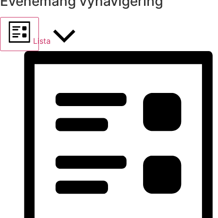
Evenemang vynavigering
Lista