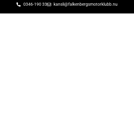
0346-190 33
kansli@falkenbergsmotorklubb.nu