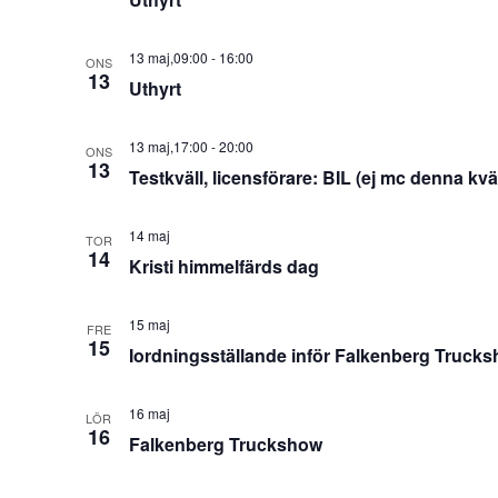
13 maj,09:00
-
16:00
ONS
13
Uthyrt
13 maj,17:00
-
20:00
ONS
13
Testkväll, licensförare: BIL (ej mc denna kväl
14 maj
TOR
14
Kristi himmelfärds dag
15 maj
FRE
15
Iordningsställande inför Falkenberg Truck
16 maj
LÖR
16
Falkenberg Truckshow