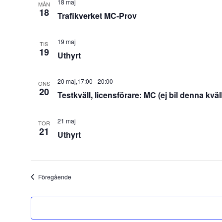
18 maj
MÅN
18
Trafikverket MC-Prov
19 maj
TIS
19
Uthyrt
20 maj,17:00
-
20:00
ONS
20
Testkväll, licensförare: MC (ej bil denna kväll
21 maj
TOR
21
Uthyrt
Evenemang
Föregående