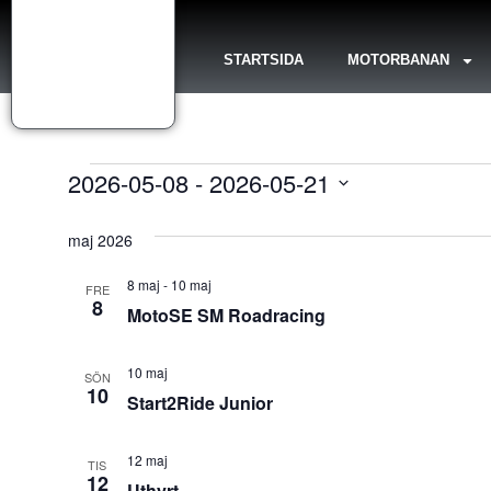
STARTSIDA
MOTORBANAN
2026-05-08
 - 
2026-05-21
Välj
datum.
maj 2026
8 maj
-
10 maj
FRE
8
MotoSE SM Roadracing
10 maj
SÖN
10
Start2Ride Junior
12 maj
TIS
12
Uthyrt