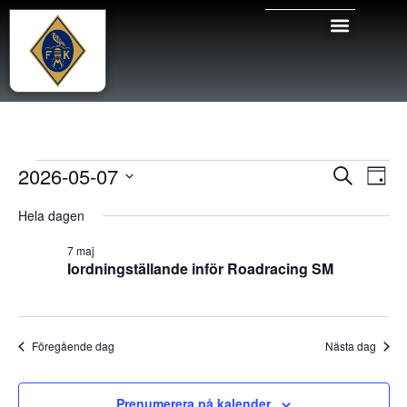
Even
Ev
2026-05-07
Sök
Dag
Välj
vy
Sear
datum.
Hela dagen
and
7 maj
Iordningställande inför Roadracing SM
View
Navig
Föregående dag
Nästa dag
Prenumerera på kalender