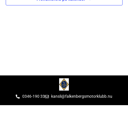
0346-190 33
kansli@falkenbergsmotorklubb.nu