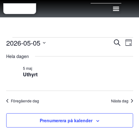
Even
Ev
2026-05-05
Sök
Dag
Välj
vy
Sear
datum.
Hela dagen
and
5 maj
Uthyrt
View
Navig
Föregående dag
Nästa dag
Prenumerera på kalender