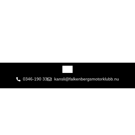
0346-190 33
kansli@falkenbergsmotorklubb.nu