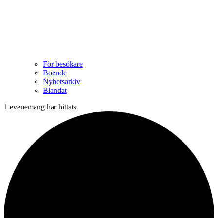
För besökare
Boende
Nyhetsarkiv
Blandat
1 evenemang har hittats.