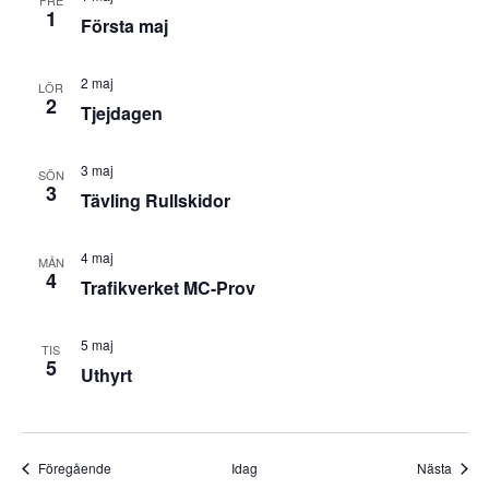
FRE
1
Första maj
2 maj
LÖR
2
Tjejdagen
3 maj
SÖN
3
Tävling Rullskidor
4 maj
MÅN
4
Trafikverket MC-Prov
5 maj
TIS
5
Uthyrt
Evenemang
Even
Föregående
Idag
Nästa