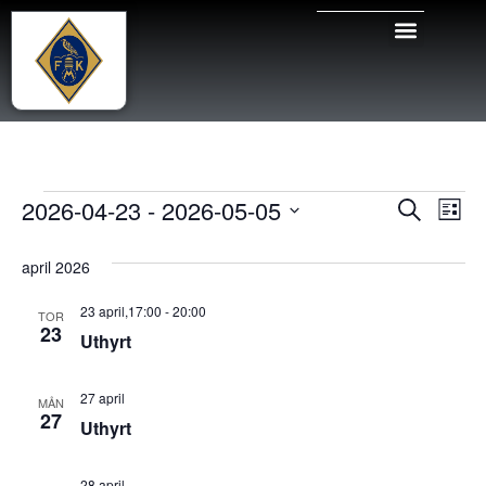
Even
Ev
2026-04-23
 - 
2026-05-05
Sök
Lista
Välj
vy
Sear
datum.
april 2026
and
23 april,17:00
-
20:00
TOR
View
23
Uthyrt
Navig
27 april
MÅN
27
Uthyrt
28 april