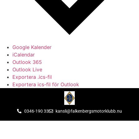
Google Kalender
iCalendar
Outlook 365
Outlook Live
Exportera .ics-fil
Exportera ics-fil för Outlook
0346-190 33
kansli@falkenbergsmotorklubb.nu