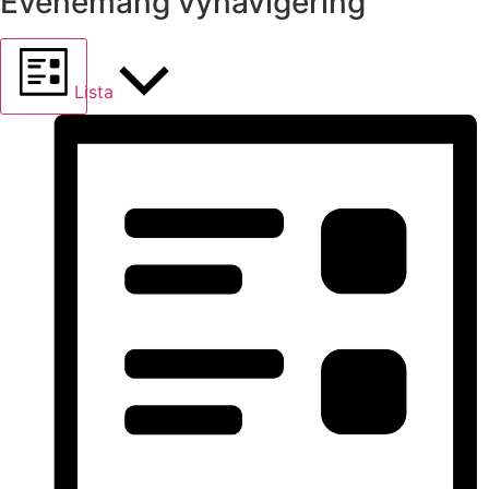
Evenemang vynavigering
Lista