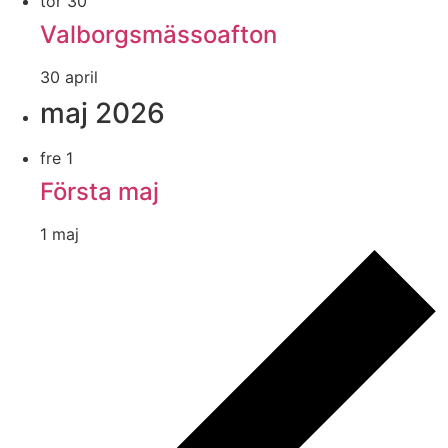
tor
30
Valborgsmässoafton
30 april
maj 2026
fre
1
Första maj
1 maj