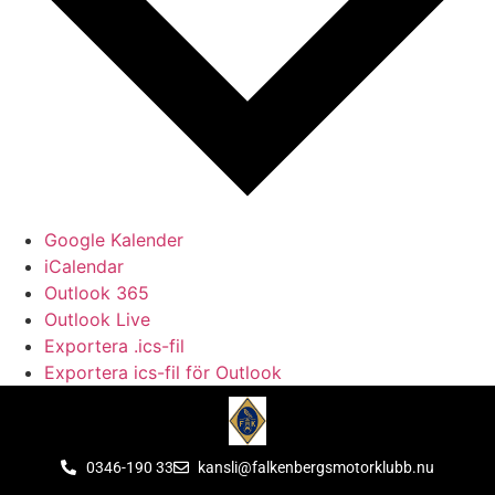
Google Kalender
iCalendar
Outlook 365
Outlook Live
Exportera .ics-fil
Exportera ics-fil för Outlook
0346-190 33
kansli@falkenbergsmotorklubb.nu