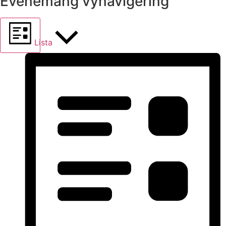
Evenemang vynavigering
Lista