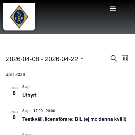
Even
Ev
2026-04-08
 - 
2026-04-22
Sök
Lista
Välj
vy
Sear
datum.
april 2026
and
8 april
ONS
View
8
Uthyrt
Navig
8 april,17:00
-
20:00
ONS
8
Testkväll, licensförare: BIL (ej mc denna kväll)
9 april