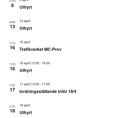
TOR
9
Uthyrt
13 april
MÅN
13
Uthyrt
16 april
TOR
16
Trafikverket MC-Prov
16 april,12:00
-
16:00
TOR
16
Uthyrt
17 april,13:00
-
17:00
FRE
17
Iordningsställande inför 18/4
18 april
LÖR
18
Uthyrt