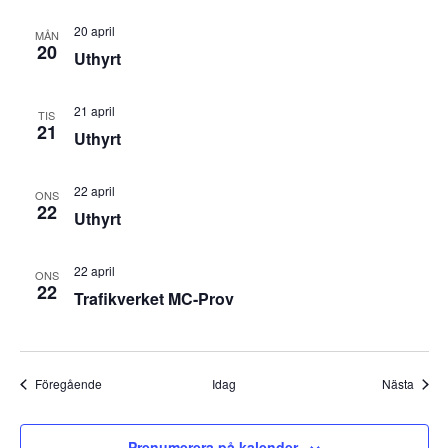
20 april
MÅN
20
Uthyrt
21 april
TIS
21
Uthyrt
22 april
ONS
22
Uthyrt
22 april
ONS
22
Trafikverket MC-Prov
Evenemang
Even
Föregående
Idag
Nästa
Prenumerera på kalender