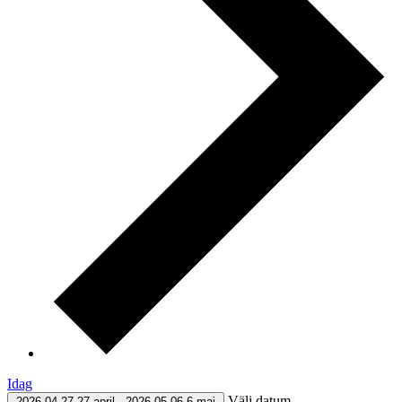
Idag
Välj datum.
2026-04-27
27 april
-
2026-05-06
6 maj