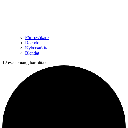
För besökare
Boende
Nyhetsarkiv
Blandat
12 evenemang har hittats.