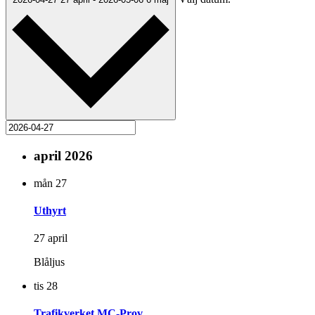
april 2026
mån
27
Uthyrt
27 april
Blåljus
tis
28
Trafikverket MC-Prov