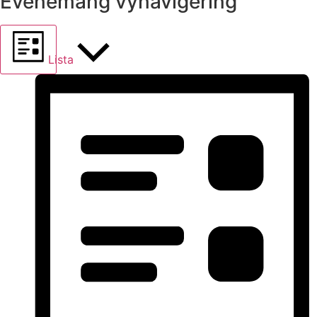
Evenemang vynavigering
Lista