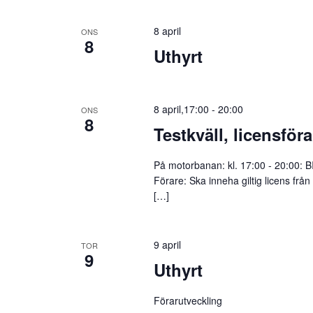
8 april
ONS
8
Uthyrt
8 april,17:00
-
20:00
ONS
8
Testkväll, licensför
På motorbanan: kl. 17:00 - 20:00:
Förare: Ska inneha giltig licens frå
[…]
9 april
TOR
9
Uthyrt
Förarutveckling