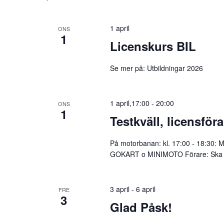
1 april
ONS
1
Licenskurs BIL
Se mer på: Utbildningar 2026
1 april,17:00
-
20:00
ONS
1
Testkväll, licensför
På motorbanan: kl. 17:00 - 18:30: M
GOKART o MINIMOTO Förare: Ska inn
3 april
-
6 april
FRE
3
Glad Påsk!