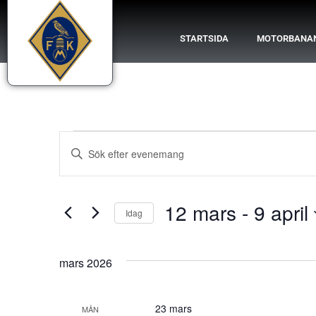
STARTSIDA
MOTORBANA
Evenemang
Ange
nyckelord.
Search
Sök
efter
Evenemang
and
efter
12 mars
 - 
9 april
nyckelord.
Idag
Views
Välj
datum.
Navigation
mars 2026
23 mars
MÅN