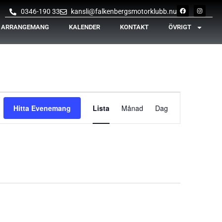
0346-190 33
kansli@falkenbergsmotorklubb.nu
& ARRANGEMANG
KALENDER
KONTAKT
ÖVRIGT
Evenemang
Hitta Evenemang
Lista
Månad
Dag
vynavigering