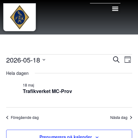
Even
Ev
2026-05-18
Sök
Dag
Välj
vy
Sear
datum.
Hela dagen
and
18 maj
Trafikverket MC-Prov
View
Navig
Föregående dag
Nästa dag
Prenumerera på kalender