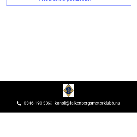
0346-190 33
kansli@falkenbergsmotorklubb.nu