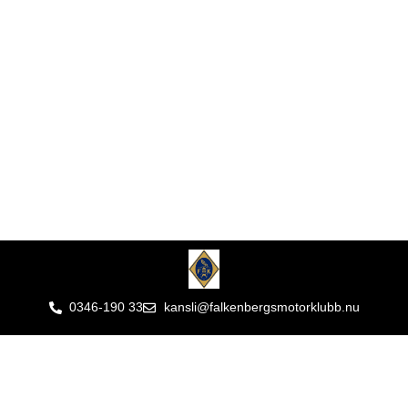
0346-190 33
kansli@falkenbergsmotorklubb.nu