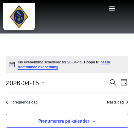
TÄVLINGAR & ARR
No evenemang scheduled for 26-04-15. Hoppa till
nästa
Notis
kommande evenemang
.
Even
Ev
2026-04-15
Sök
Dag
Välj
vy
Sear
datum.
Föregående dag
Nästa dag
and
View
Prenumerera på kalender
Navig