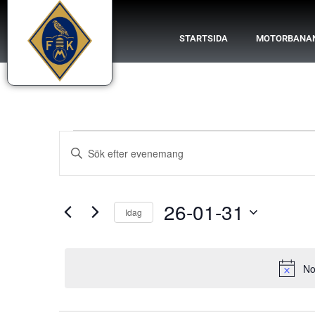
STARTSIDA
MOTORBANA
Evenemang
Ange
nyckelord.
Search
Sök
efter
Evenemang
and
efter
26-01-31
nyckelord.
Idag
Views
Välj
datum.
Navigation
No