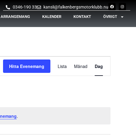
0346-190 33
kansli@falkenbergsmotorklubb.nu
& ARRANGEMANG
KALENDER
KONTAKT
ÖVRIGT
Evenemang
Hitta Evenemang
Lista
Månad
Dag
vynavigering
enemang
.