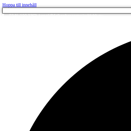
Hoppa till innehåll
0346-190 33
kansli@falkenbergsmotorklubb.nu