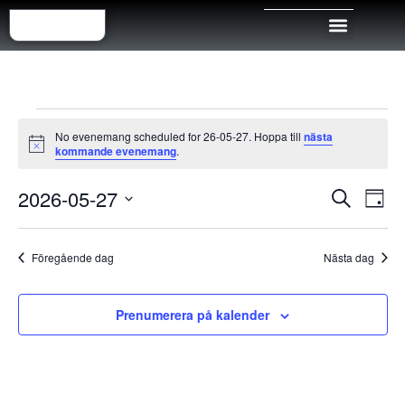
TÄVLINGAR & ARR
No evenemang scheduled for 26-05-27. Hoppa till
nästa
Notis
kommande evenemang
.
Even
Ev
2026-05-27
Sök
Dag
Välj
vy
Sear
datum.
Föregående dag
Nästa dag
and
View
Prenumerera på kalender
Navig