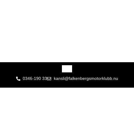
0346-190 33
kansli@falkenbergsmotorklubb.nu