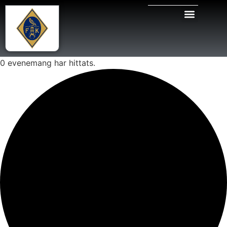
0 evenemang har hittats.