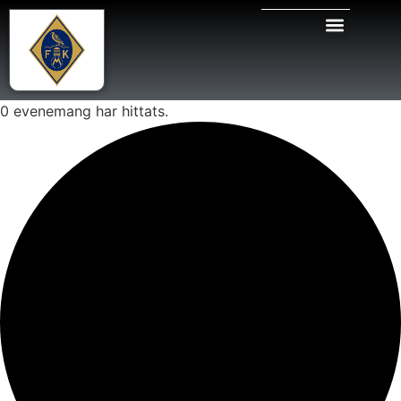
0 evenemang har hittats.