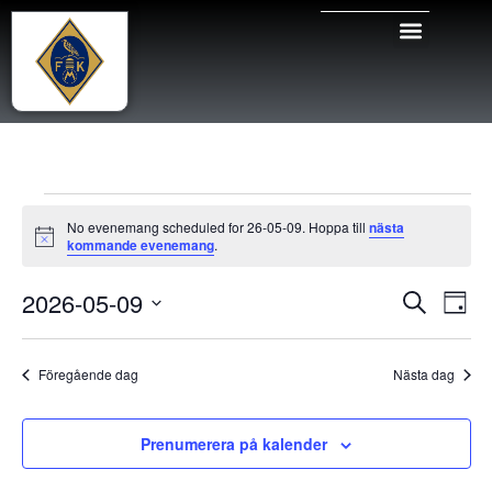
No evenemang scheduled for 26-05-09. Hoppa till
nästa
Notis
kommande evenemang
.
Even
Ev
2026-05-09
Sök
Dag
Välj
vy
Sear
datum.
Föregående dag
Nästa dag
and
View
Prenumerera på kalender
Navig