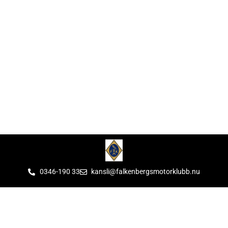
0346-190 33
kansli@falkenbergsmotorklubb.nu