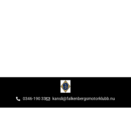
0346-190 33
kansli@falkenbergsmotorklubb.nu