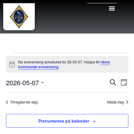
No evenemang scheduled for 26-05-07. Hoppa till
nästa
Notis
kommande evenemang
.
Even
Ev
2026-05-07
Sök
Dag
Välj
vy
Sear
datum.
Föregående dag
Nästa dag
and
View
Prenumerera på kalender
Navig