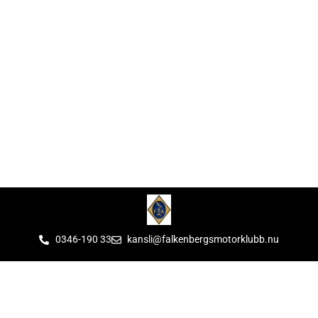
0346-190 33
kansli@falkenbergsmotorklubb.nu