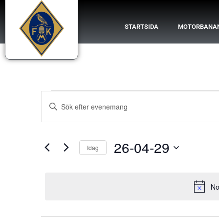
STARTSIDA
MOTORBANA
Evenemang
Ange
nyckelord.
Search
Sök
efter
Evenemang
and
efter
26-04-29
nyckelord.
Idag
Views
Välj
datum.
Navigation
No