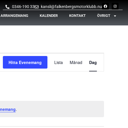
0346-190 33
kansli@falkenbergsmotorklubb.nu
& ARRANGEMANG
KALENDER
KONTAKT
ÖVRIGT
Evenemang
Hitta Evenemang
Lista
Månad
Dag
vynavigering
enemang
.