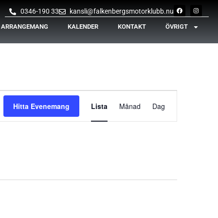
0346-190 33
kansli@falkenbergsmotorklubb.nu
& ARRANGEMANG
KALENDER
KONTAKT
ÖVRIGT
Evenemang
Hitta Evenemang
Lista
Månad
Dag
vynavigering