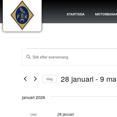
STARTSIDA
MOTORBANA
Evenemang
Ange
nyckelord.
Search
Sök
efter
Evenemang
and
efter
28 januari
 - 
9 ma
nyckelord.
Idag
Views
Välj
datum.
Navigation
januari 2026
28 januari
ONS