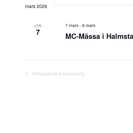
mars 2026
7 mars
-
8 mars
LÖR
7
MC-Mässa i Halmst
Föregående
Evenemang