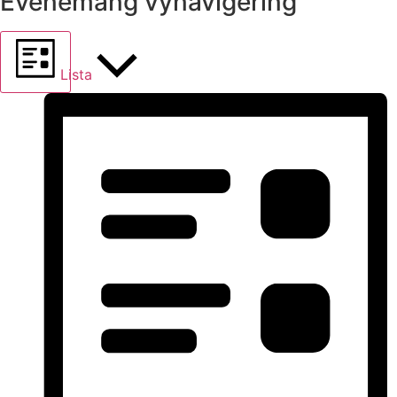
Evenemang vynavigering
Lista